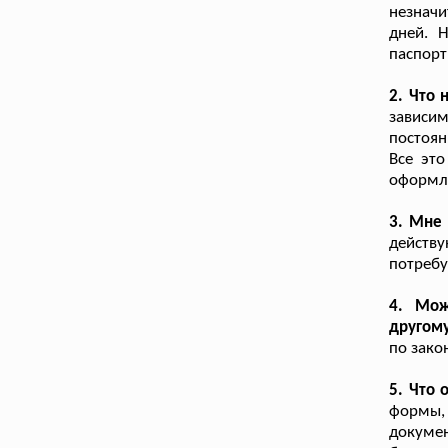
незнач
дней. 
паспорт
2. Что 
зависи
постоян
Все это
оформле
3. Мне
действ
потребу
4. Мож
другому
по зако
5. Что 
формы,
докуме