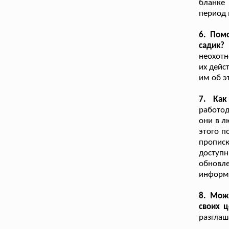
бланке
период 
6. Пом
садик?
неохотн
их дейс
им об э
7. Как
работод
они в л
этого п
прописк
доступн
обновл
информ
8. Мож
своих ц
разглаш