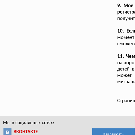
9. Мое 
регист
получит
10. Есл
момент
сможете
11. Чем
на хоро
детей в
может 
миграци
Страниц
Мы в социальных сетях:
ВКОНТАКТЕ
Как заказать