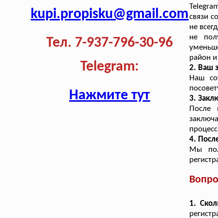
Telegra
kupi.propisku@gmail.com
связи с
не всег
не пол
Тел. 7-937-796-30-96
уменьш
район и
Telegram:
2. Ваш
Наш со
посовет
Нажмите тут
3. Закл
После 
заключа
процесс
4. Посл
Мы пол
регистр
Вопро
1. Ско
регистр