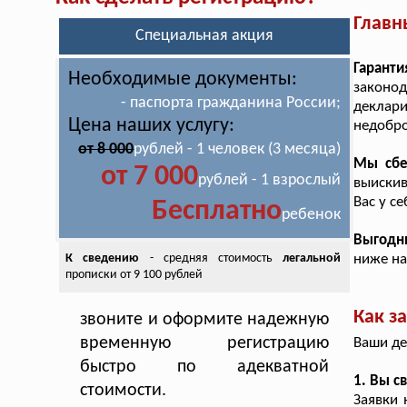
Главн
Специальная акция
Гаранти
Необходимые документы:
законо
- паспорта гражданина России;
деклари
Цена наших услугу:
недобро
от 8 000
рублей - 1 человек (3 месяца)
Мы сбе
от 7 000
рублей - 1 взрослый
выиски
Вас у с
Бесплатно
ребенок
Выгодн
К сведению
- средняя стоимость
легальной
ниже на
прописки от 9 100 рублей
Как з
звоните и оформите надежную
временную регистрацию
Ваши де
быстро по адекватной
1. Вы с
стоимости.
Заявки 